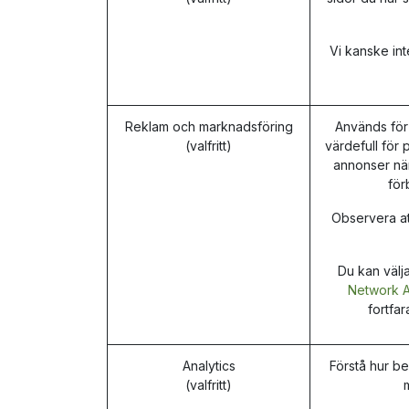
Vi kanske in
Reklam och marknadsföring
Används för
(valfritt)
värdefull för 
annonser när
för
Observera att
Du kan välj
Network Ad
fortfa
Analytics
Förstå hur b
(valfritt)