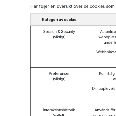
Här följer en översikt över de cookies som
Kategori av cookie
Session & Security
Autentis
(viktigt)
webbplatse
underhå
Webbplatsen
Preferenser
Kom ihåg 
(viktigt)
w
Din upplevels
Interaktionshistorik
Används för 
(valfritt)
sidor du har 