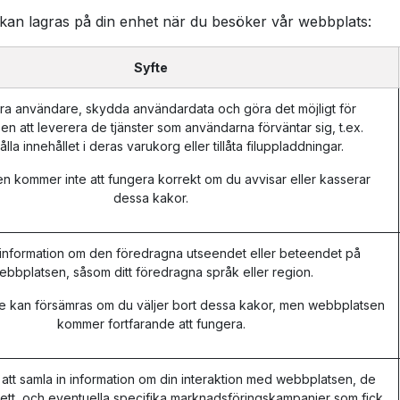
 kan lagras på din enhet när du besöker vår webbplats:
Syfte
era användare, skydda användardata och göra det möjligt för
n att leverera de tjänster som användarna förväntar sig, t.ex.
lla innehållet i deras varukorg eller tillåta filuppladdningar.
 kommer inte att fungera korrekt om du avvisar eller kasserar
dessa kakor.
information om den föredragna utseendet eller beteendet på
ebbplatsen, såsom ditt föredragna språk eller region.
e kan försämras om du väljer bort dessa kakor, men webbplatsen
kommer fortfarande att fungera.
att samla in information om din interaktion med webbplatsen, de
sett, och eventuella specifika marknadsföringskampanjer som fick